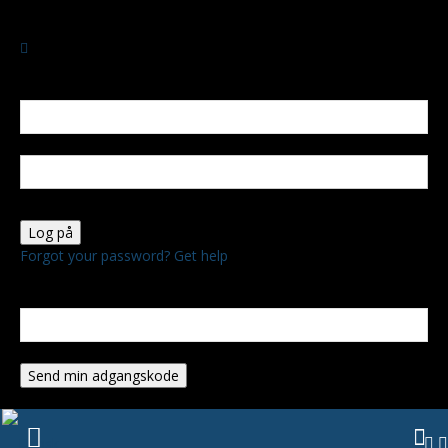
TORSDAG, AUGUST 6, 2026
Log ind
Velkommen! Log ind på din konto
dit brugernavn
Din adgangskode
Forgot your password? Get help
Gendan adgangskode
Gendan din adgangskode
din e-mail
En adgangskode vil blive sendt til din email.