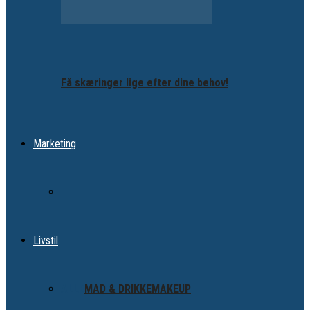
Få skæringer lige efter dine behov!
Marketing
Livstil
ALLE
MAD & DRIKKE
MAKEUP