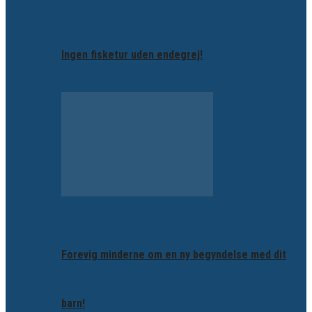
Ingen fisketur uden endegrej!
Forevig minderne om en ny begyndelse med dit
barn!