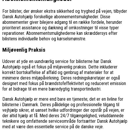
For bilister, der ønsker ekstra sikkerhed og tryghed på vejen, tilbyder
Dansk Autohjælp forskellige abonnementsmuligheder. Disse
abonnementer giver bilejere adgang til en række fordele, herunder
prioriteret assistance og dækning af omkostninger til visse typer
reparationer. Abonnementsmulighederne kan skræddersys efter
bilistens individuelle behov og kørselsmønstre.
Miljøvenlig Praksis
Udover at yde en uundværlig service for bilisterne har Dansk
Autohjælp også et fokus på miljøvenlig praksis. Dette inkluderer
korrekt bortskaffelse af affald og genbrug af materialer for at
minimere deres miljøpåvirkning. Deres redningskøretøjer er også
designet med fokus på brændstofeffektivitet og reduceret emission
for at bidrage til en mere bæredygtig transportindustri.
Dansk Autohjælp er mere end bare en tjeneste; det er en livline for
bilisterne i Danmark. Deres pålidelige og professionelle tilgang til
vejhjælp sikrer, at uanset hvilke udfordringer der opstår på vejen, er
der altid hjælp at få. Med deres 24/7 tilgængelighed, veluddannede
teknikere og omfattende serviceområde fortsætter Dansk Autohjælp
med at være den essentielle service på de danske veje.