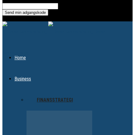
Gendan din adgangskode
din e-mail
En adgangskode vil blive sendt til din email.
Dansk
Markedsføring
Home
Business
ALLE
FINANS
STRATEGI