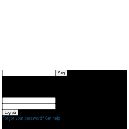
TORSDAG, AUGUST 6, 2026
Log ind
Velkommen! Log ind på din konto
dit brugernavn
Din adgangskode
Forgot your password? Get help
Gendan adgangskode