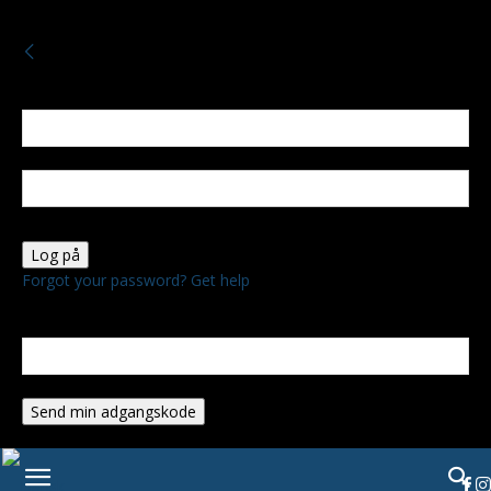
FREDAG, AUGUST 7, 2026
Log ind
Velkommen! Log ind på din konto
dit brugernavn
Din adgangskode
Forgot your password? Get help
Gendan adgangskode
Gendan din adgangskode
din e-mail
En adgangskode vil blive sendt til din email.