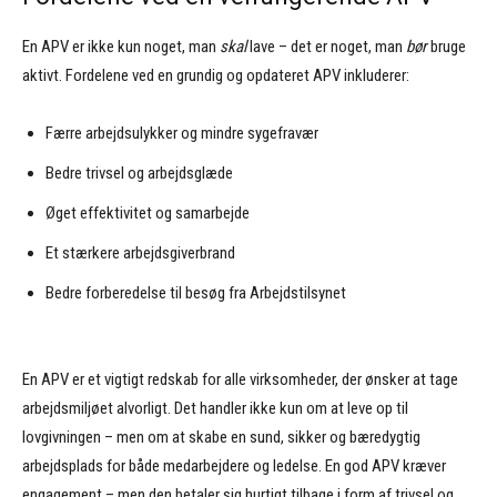
En APV er ikke kun noget, man
skal
lave – det er noget, man
bør
bruge
aktivt. Fordelene ved en grundig og opdateret APV inkluderer:
Færre arbejdsulykker og mindre sygefravær
Bedre trivsel og arbejdsglæde
Øget effektivitet og samarbejde
Et stærkere arbejdsgiverbrand
Bedre forberedelse til besøg fra Arbejdstilsynet
En APV er et vigtigt redskab for alle virksomheder, der ønsker at tage
arbejdsmiljøet alvorligt. Det handler ikke kun om at leve op til
lovgivningen – men om at skabe en sund, sikker og bæredygtig
arbejdsplads for både medarbejdere og ledelse. En god APV kræver
engagement – men den betaler sig hurtigt tilbage i form af trivsel og