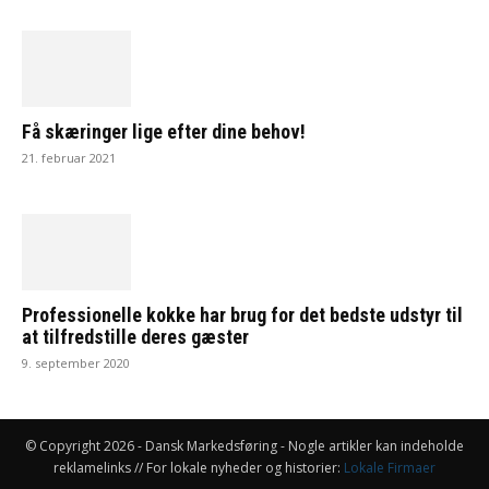
Få skæringer lige efter dine behov!
21. februar 2021
Professionelle kokke har brug for det bedste udstyr til
at tilfredstille deres gæster
9. september 2020
© Copyright 2026 - Dansk Markedsføring - Nogle artikler kan indeholde
reklamelinks // For lokale nyheder og historier:
Lokale Firmaer